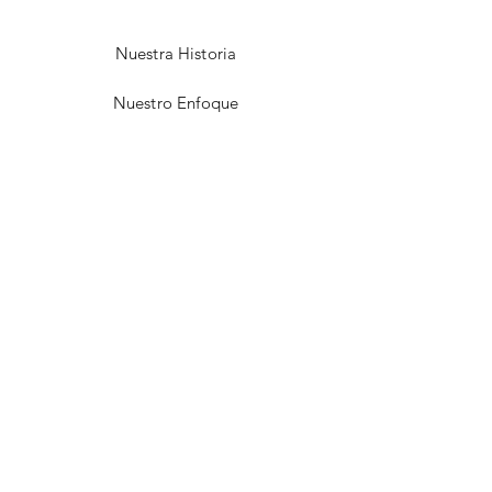
Nuestra Historia
Nuestro Enfoque
Contacto
Devoluciones y Reembolso
Envíos y Disponibilidad
Política de Privacidad
Política de Cookies
Aviso Legal
¡Suscríbete!