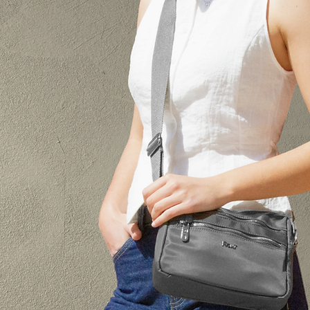
Para cualquier duda 
nosotros en la siguie
cliente@clientebolso
​En caso de producto
los gastos de devol
BOLSOS S.L.. Para el
devoluciones los gas
del comprador/client
Las devoluciones tie
península.