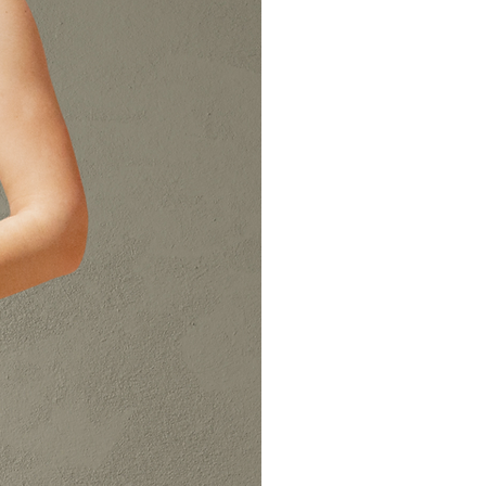
o aclaración, pueden contactar con
nte dirección de correo
s.com
s defectuosos o envíos erróneos,
ución correrán a cargo de CORINTO
 resto de los cambios y
tos de devolución correrán a cargo
e.
nen un coste de 5€ en España