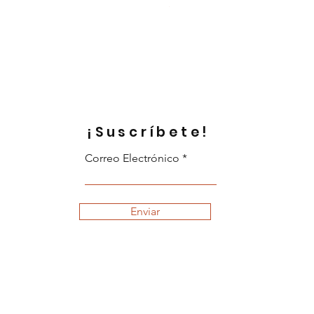
Precio
39,99 €
¡Suscríbete!
Correo Electrónico
Enviar