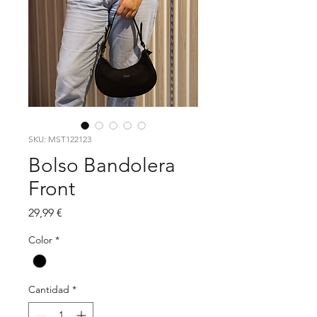
SKU: MST122123
Bolso Bandolera
Front
Precio
29,99 €
Color
*
Cantidad
*