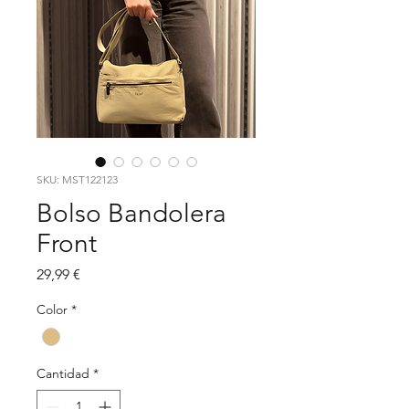
SKU: MST122123
Bolso Bandolera
Front
Precio
29,99 €
Color
*
Cantidad
*