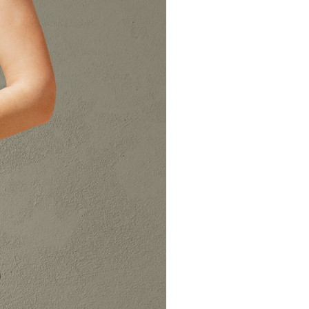
o aclaración, pueden contactar con
nte dirección de correo
s.com.
s defectuosos o envíos erróneos,
ución correrán a cargo de CORINTO
resto de los cambios y
tos de devolución correrán a cargo
e.
nen un coste de 5€ en España