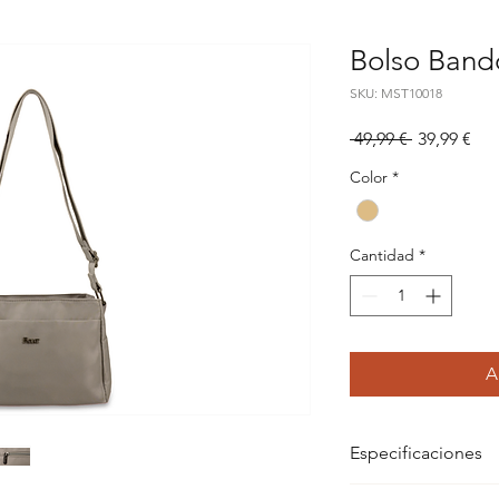
Bolso Band
SKU: MST10018
Precio
Pre
 49,99 € 
39,99 €
de
Color
*
ofe
Cantidad
*
A
Especificaciones
Dimensiones: