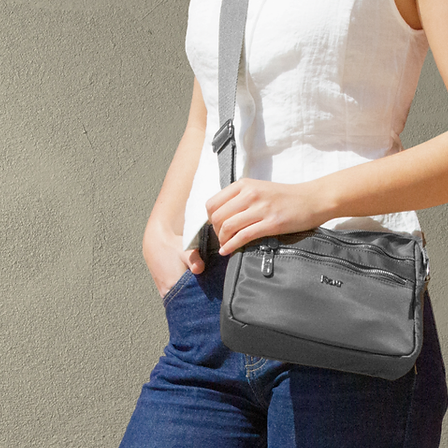
Para cualquier duda 
nosotros en la siguie
cliente@corintobolso
​En caso de producto
los gastos de devol
BOLSOS S.L. Para el 
devoluciones los gas
del comprador/client
Las devoluciones tie
península.