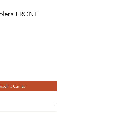
olera FRONT
cio
rta
ñadir a Carrito