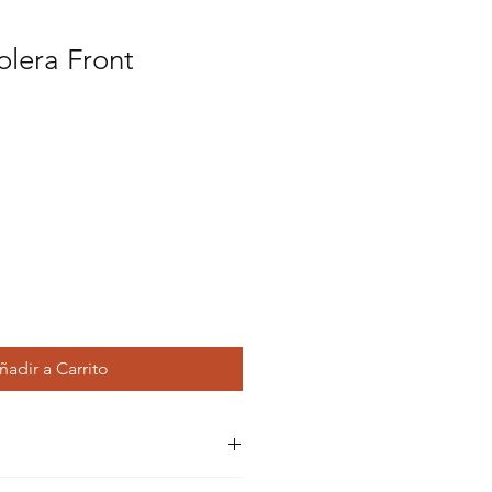
olera Front
cio
rta
ñadir a Carrito