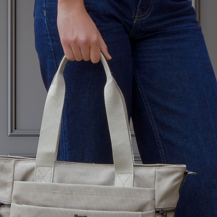
Para cualquier duda 
nosotros en la siguie
cliente@corintobolso
​En caso de producto
los gastos de devol
BOLSOS S.L Para el r
los gastos de devoluc
comprador/cliente.
Las devoluciones tie
península.