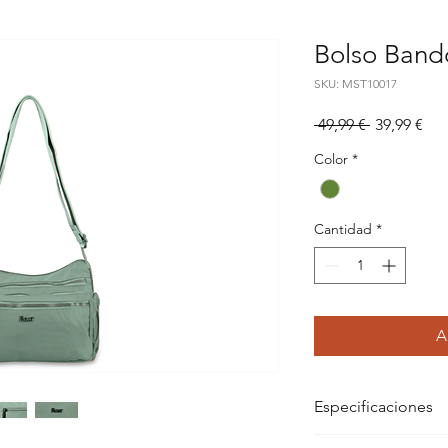
Bolso Band
SKU: MST10017
Precio
Pre
 49,99 € 
39,99 €
de
Color
*
ofe
Cantidad
*
A
Especificaciones
Especificaciones: