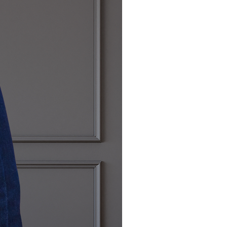
o aclaración, pueden contactar con
nte dirección de correo
s.com.
s defectuosos o envíos erróneos,
ución correrán a cargo de CORINTO
esto de los cambios y devoluciones
ión correrán a cargo del
nen un coste de 5€ en España