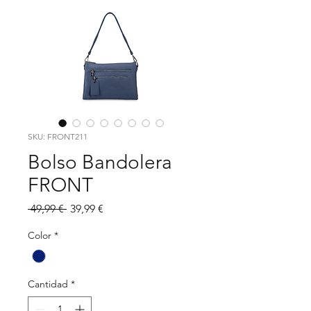
SKU: FRONT211
Bolso Bandolera
FRONT
Precio
Precio
 49,99 € 
39,99 €
de
oferta
Color
*
Cantidad
*