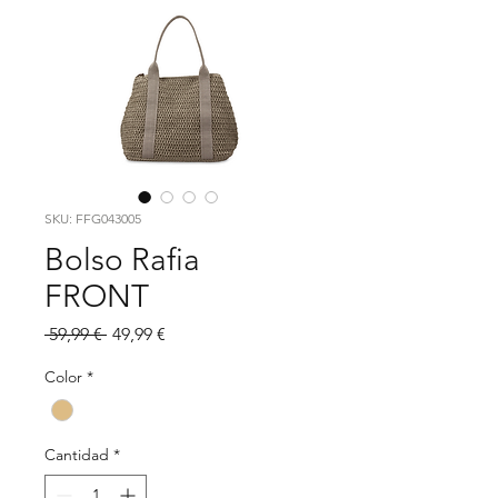
SKU: FFG043005
Bolso Rafia
FRONT
Precio
Precio
 59,99 € 
49,99 €
de
oferta
Color
*
Cantidad
*