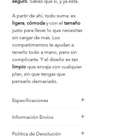
seguro
. Sabes que sí, y ya está.
A partir de ahí, todo suma: es
ligera
,
cómoda
y con el
tamaño
justo para llevar lo que necesitas
sin cargar de más. Los
compartimentos te ayudan a
tenerlo todo a mano, pero sin
complicarte. Y el diseño es tan
limpio
que encaja con cualquier
plan, sin que tengas que
pensarlo demasiado.
Especificaciones
Dimensiones:
Información Envíos
- Alto: 37 cm
- Ancho: 30 cm
Los envíos en península se realizarán a
- Profundidad: 15 cm
Política de Devolución
través de una agencia de transporte