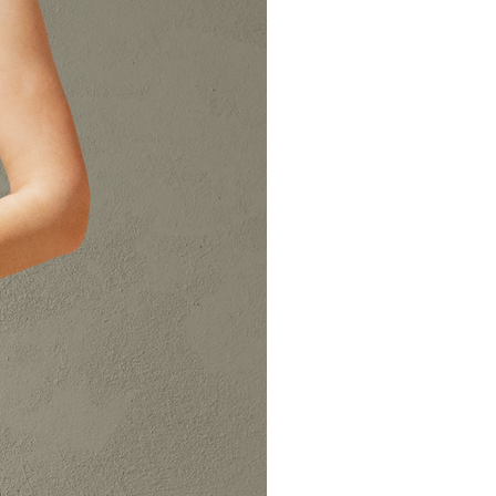
o aclaración, pueden contactar con
nte dirección de correo
s.com.
s defectuosos o envíos erróneos,
ución correrán a cargo de CORINTO
resto de los cambios y
tos de devolución correrán a cargo
e.
nen un coste de 5€ en España