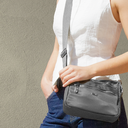
Para cualquier duda 
nosotros en la siguie
cliente@corintobolso
​En caso de producto
los gastos de devol
BOLSOS S.L. Para el 
devoluciones los gas
del comprador/client
Las devoluciones tie
península.