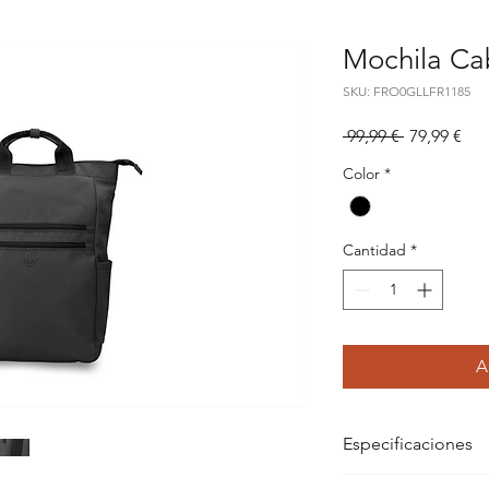
Mochila C
SKU: FRO0GLLFR1185
Precio
Pre
 99,99 € 
79,99 €
de
Color
*
ofe
Cantidad
*
A
Especificaciones
Dimensiones: