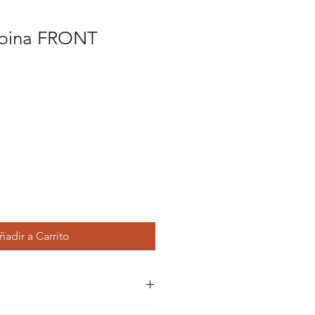
abina FRONT
cio
rta
ñadir a Carrito