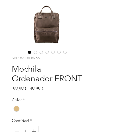
SKU: WSL0FR6999
Mochila
Ordenador FRONT
Precio
Precio
 99,99 € 
49,99 €
de
oferta
Color
*
Cantidad
*