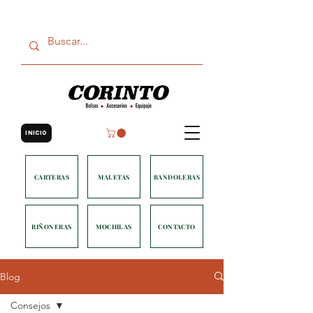
INICIO
CARTERAS
MALETAS
BANDOLERAS
RIÑONERAS
MOCHILAS
CONTACTO
Blog
Consejos