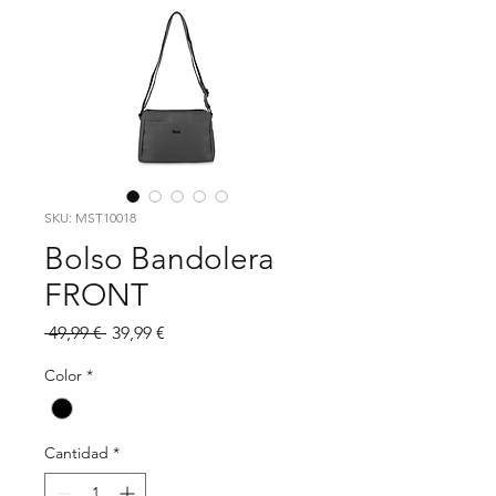
SKU: MST10018
Bolso Bandolera
FRONT
Precio
Precio
 49,99 € 
39,99 €
de
oferta
Color
*
Cantidad
*