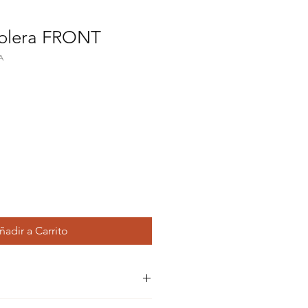
olera FRONT
A
cio
rta
ñadir a Carrito