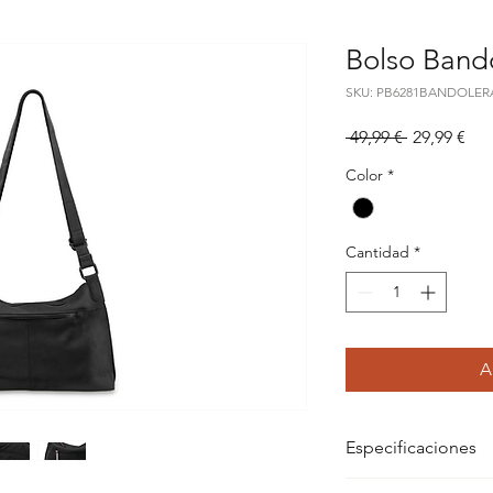
Bolso Band
SKU: PB6281BANDOLER
Precio
Pre
 49,99 € 
29,99 €
de
Color
*
ofe
Cantidad
*
A
Especificaciones
Dimensiones: