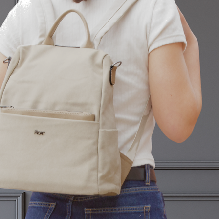
Para cualquier duda 
nosotros en la siguie
cliente@corintobolso
​En caso de producto
los gastos de devol
BOLSOS S.L. Para el 
devoluciones los gas
del comprador/client
Las devoluciones tie
península.