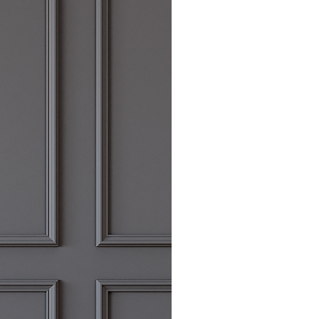
o aclaración, pueden contactar con
nte dirección de correo
s.com.
s defectuosos o envíos erróneos,
ución correrán a cargo de CORINTO
resto de los cambios y
tos de devolución correrán a cargo
e.
nen un coste de 5€ en España