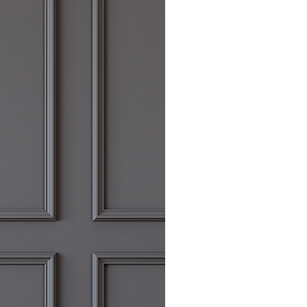
o aclaración, pueden contactar con
nte dirección de correo
s.com.
s defectuosos o envíos erróneos,
ución correrán a cargo de CORINTO
esto de los cambios y devoluciones
ión correrán a cargo del
nen un coste de 5€ en España