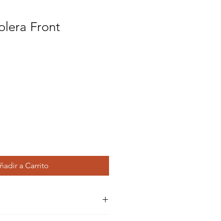
olera Front
cio
rta
ñadir a Carrito