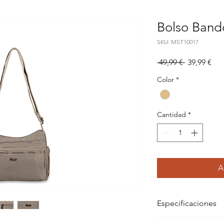
Bolso Band
SKU: MST10017
Precio
Pre
 49,99 € 
39,99 €
de
Color
*
ofe
Cantidad
*
A
Especificaciones
Especificaciones: