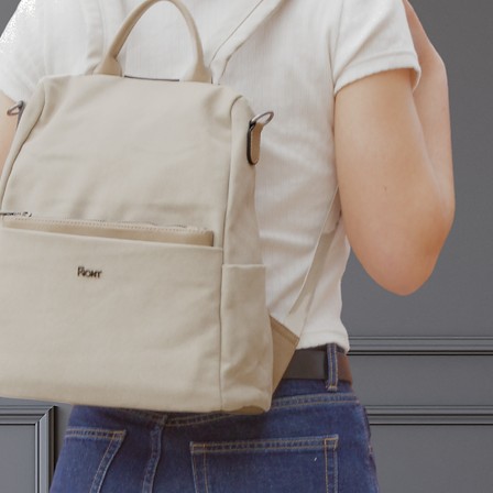
Para cualquier duda 
nosotros en la siguie
cliente@corintobolso
​En caso de producto
los gastos de devol
BOLSOS S.L Para el r
los gastos de devoluc
comprador/cliente.
Las devoluciones tie
península.