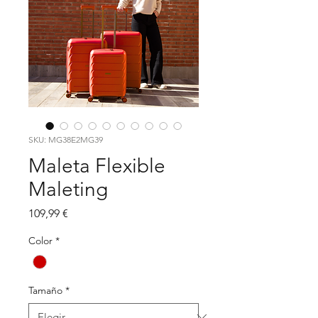
SKU: MG38E2MG39
Maleta Flexible
Maleting
Precio
109,99 €
Color
*
Tamaño
*