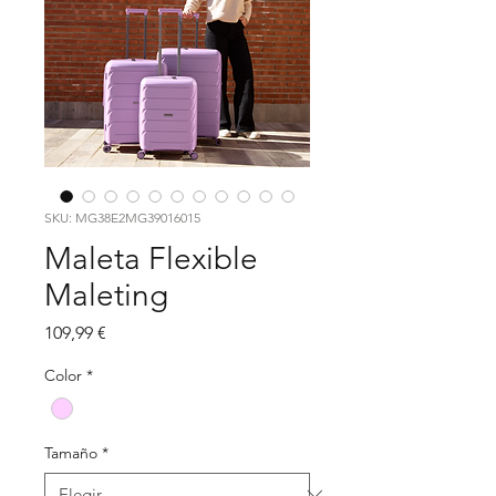
SKU: MG38E2MG39016015
Maleta Flexible
Maleting
Precio
109,99 €
Color
*
Tamaño
*