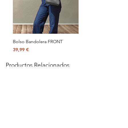
haya abonado en un plazo de 14 días.
CORINTO BOLSOS S.L no aceptará
cambios si el producto no se
presenta en perfectas condiciones,
los embalajes del producto no son los
originales o no se encuentren en
perfecto estado. El embalaje original
debe protegerse de forma que se
Bolso Bandolera FRONT
Bolso Bandolera FRON
reciba en perfectas condiciones.
Precio
Precio
39,99 €
39,99 €
Para cualquier duda o aclaración,
pueden contactar con nosotros en la
siguiente dirección de correo
Productos Relacionados
cliente@corintobolsos.com.
​En caso de productos defectuosos o
envíos erróneos, los gastos de
devolución correrán a cargo de
CORINTO BOLSOS S.L Para el resto
de los cambios y devoluciones los
gastos de devolución correrán a
cargo del comprador/cliente.
Las devoluciones tienen un coste de
Nuestra Historia
5€ en España península.