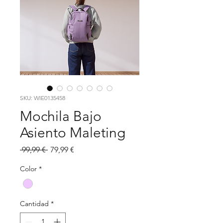
SKU: WIE0135458
Mochila Bajo
Asiento Maleting
Precio
Precio
 99,99 € 
79,99 €
de
oferta
Color
*
Cantidad
*