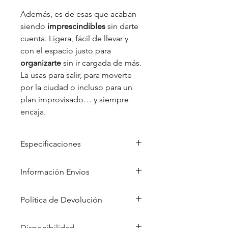
Además, es de esas que acaban
siendo
imprescindibles
sin darte
cuenta. Ligera, fácil de llevar y
con el espacio justo para
organizarte
sin ir cargada de más.
La usas para salir, para moverte
por la ciudad o incluso para un
plan improvisado… y siempre
encaja.
Especificaciones
Dimensiones:
Información Envíos
- Alto: 33 cm
- Ancho: 32 cm
Los envíos en península se realizarán a
- Profundidad: 15 cm
Política de Devolución
través de una agencia de transporte
estándar en un plazo aproximado de
Materiales:
Para realizar un cambio o devolución
5 a 7 días y ofrecemos envíos
Microfibra
Disponibilidad