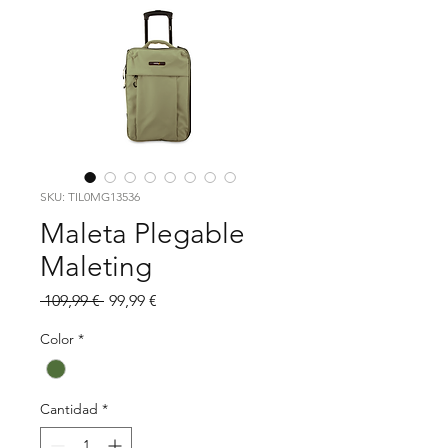
SKU: TIL0MG13536
Maleta Plegable
Maleting
Precio
Precio
 109,99 € 
99,99 €
de
oferta
Color
*
Cantidad
*