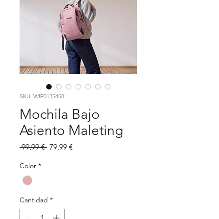
SKU: WIE0135458
Mochila Bajo
Asiento Maleting
Precio
Precio
 99,99 € 
79,99 €
de
oferta
Color
*
Cantidad
*